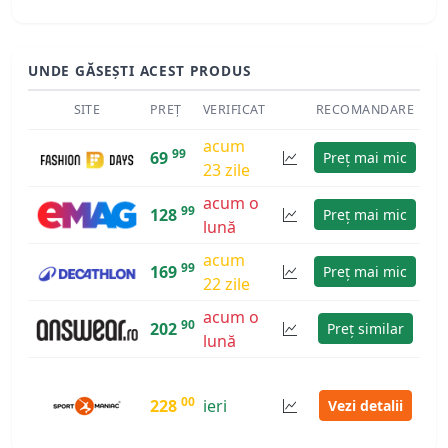
UNDE GĂSEȘTI ACEST PRODUS
SITE
PREȚ
VERIFICAT
RECOMANDARE
acum
99
69
Preț mai mic
23 zile
acum o
99
128
Preț mai mic
lună
acum
99
169
Preț mai mic
22 zile
acum o
90
202
Preț similar
lună
00
228
ieri
Vezi detalii