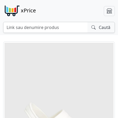
xPrice
Caută