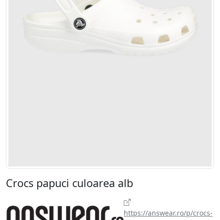
Crocs papuci culoarea alb
https://answear.ro/p/crocs-