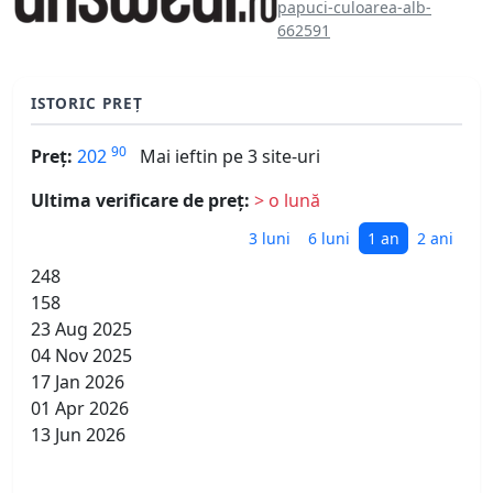
papuci-culoarea-alb-
662591
ISTORIC PREȚ
90
Preț:
202
Mai ieftin pe 3 site-uri
Ultima verificare de preț:
> o lună
3 luni
6 luni
1 an
2 ani
248
158
23 Aug 2025
04 Nov 2025
17 Jan 2026
01 Apr 2026
13 Jun 2026