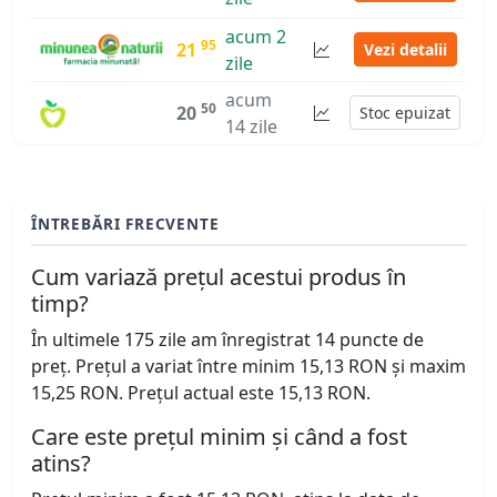
acum 2
95
21
Vezi detalii
zile
acum
50
20
Stoc epuizat
14 zile
ÎNTREBĂRI FRECVENTE
Cum variază prețul acestui produs în
timp?
În ultimele 175 zile am înregistrat 14 puncte de
preț. Prețul a variat între minim 15,13 RON și maxim
15,25 RON. Prețul actual este 15,13 RON.
Care este prețul minim și când a fost
atins?