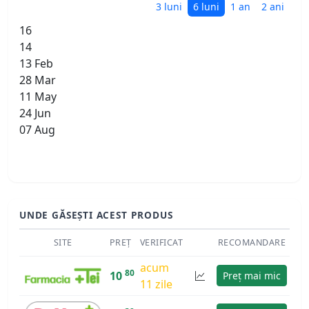
3 luni
6 luni
1 an
2 ani
16
14
13 Feb
28 Mar
11 May
24 Jun
07 Aug
UNDE GĂSEȘTI ACEST PRODUS
SITE
PREȚ
VERIFICAT
RECOMANDARE
acum
80
10
Preț mai mic
11 zile