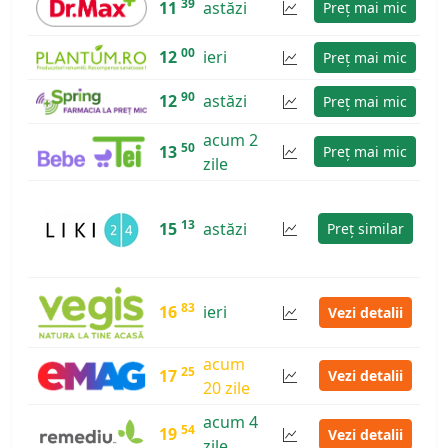
39
11
astăzi
Preț mai mic
00
12
ieri
Preț mai mic
90
12
astăzi
Preț mai mic
acum 2
50
13
Preț mai mic
zile
13
15
astăzi
Preț similar
83
16
ieri
Vezi detalii
acum
25
17
Vezi detalii
20 zile
acum 4
54
19
Vezi detalii
zile