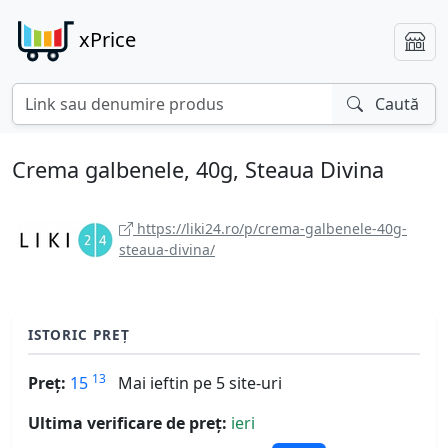
xPrice
Caută
Crema galbenele, 40g, Steaua Divina
https://liki24.ro/p/crema-galbenele-40g-
steaua-divina/
ISTORIC PREȚ
13
Preț:
15
Mai ieftin pe 5 site-uri
Ultima verificare de preț:
ieri