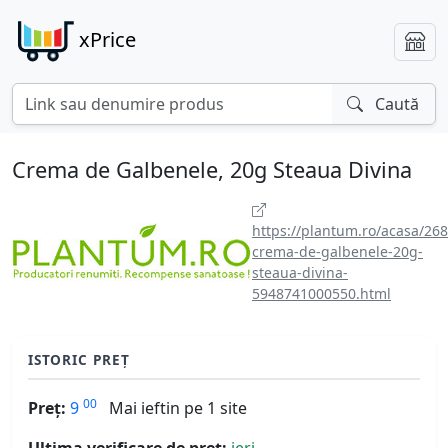
xPrice
Caută
Crema de Galbenele, 20g Steaua Divina
https://plantum.ro/acasa/268
crema-de-galbenele-20g-
steaua-divina-
5948741000550.html
ISTORIC PREȚ
00
Preț:
9
Mai ieftin pe 1 site