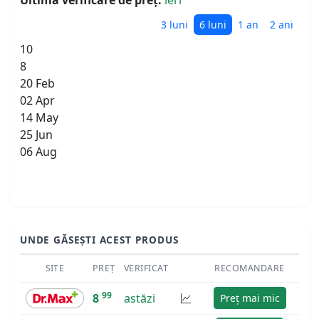
Ultima verificare de preț:
ieri
3 luni
6 luni
1 an
2 ani
10
8
20 Feb
02 Apr
14 May
25 Jun
06 Aug
UNDE GĂSEȘTI ACEST PRODUS
SITE
PREȚ
VERIFICAT
RECOMANDARE
99
8
astăzi
Preț mai mic