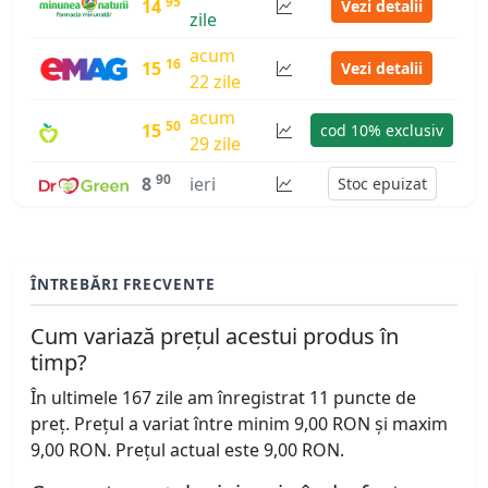
95
14
Vezi detalii
zile
acum
16
15
Vezi detalii
22 zile
acum
50
15
cod 10% exclusiv
29 zile
90
8
ieri
Stoc epuizat
ÎNTREBĂRI FRECVENTE
Cum variază prețul acestui produs în
timp?
În ultimele 167 zile am înregistrat 11 puncte de
preț. Prețul a variat între minim 9,00 RON și maxim
9,00 RON. Prețul actual este 9,00 RON.