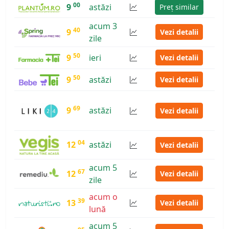
00
9
astăzi
Preț similar
acum 3
40
9
Vezi detalii
zile
50
9
ieri
Vezi detalii
50
9
astăzi
Vezi detalii
69
9
astăzi
Vezi detalii
04
12
astăzi
Vezi detalii
acum 5
67
12
Vezi detalii
zile
acum o
39
13
Vezi detalii
lună
acum 5