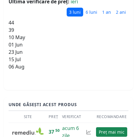
Ultima verificare de preț:
ieri
3 luni
6 luni
1 an
2 ani
44
39
10 May
01 Jun
23 Jun
15 Jul
06 Aug
UNDE GĂSEȘTI ACEST PRODUS
SITE
PREȚ
VERIFICAT
RECOMANDARE
acum 6
50
37
Preț mai mic
zile