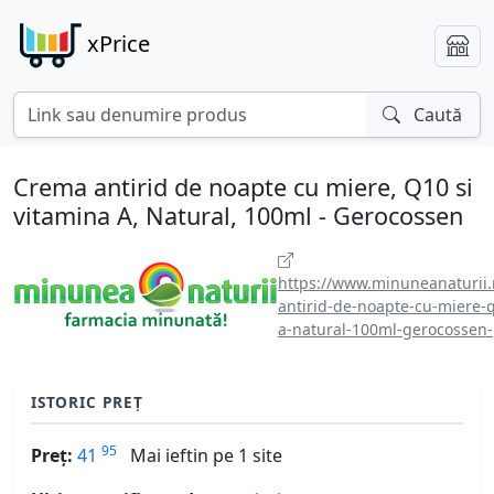
xPrice
Caută
Crema antirid de noapte cu miere, Q10 si
vitamina A, Natural, 100ml - Gerocossen
https://www.minuneanaturii.
antirid-de-noapte-cu-miere-q
a-natural-100ml-gerocossen-
ISTORIC PREȚ
95
Preț:
41
Mai ieftin pe 1 site