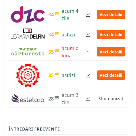
acum 4
99
34
Vezi detalii
zile
99
34
astăzi
Vezi detalii
acum o
00
35
Vezi detalii
lună
00
35
astăzi
Vezi detalii
acum 3
00
28
Stoc epuizat
zile
ÎNTREBĂRI FRECVENTE