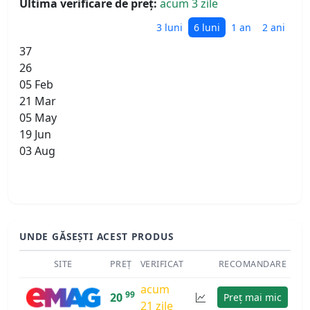
Ultima verificare de preț:
acum 3 zile
3 luni
6 luni
1 an
2 ani
37
26
05 Feb
21 Mar
05 May
19 Jun
03 Aug
UNDE GĂSEȘTI ACEST PRODUS
SITE
PREȚ
VERIFICAT
RECOMANDARE
acum
99
20
Preț mai mic
21 zile