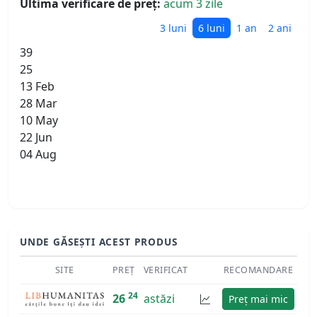
Ultima verificare de preț:
acum 3 zile
3 luni
6 luni
1 an
2 ani
39
25
13 Feb
28 Mar
10 May
22 Jun
04 Aug
UNDE GĂSEȘTI ACEST PRODUS
SITE
PREȚ
VERIFICAT
RECOMANDARE
24
26
astăzi
Preț mai mic