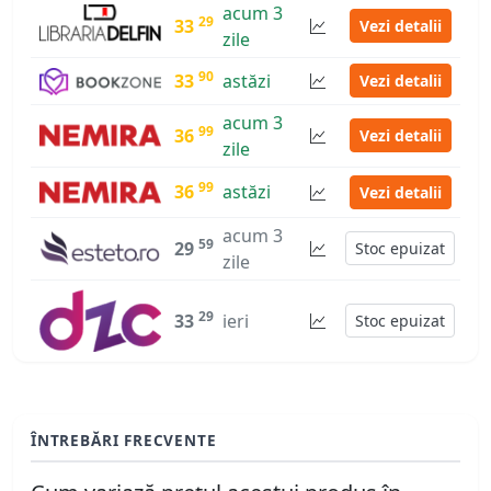
acum 3
29
33
Vezi detalii
zile
90
33
astăzi
Vezi detalii
acum 3
99
36
Vezi detalii
zile
99
36
astăzi
Vezi detalii
acum 3
59
29
Stoc epuizat
zile
29
33
ieri
Stoc epuizat
ÎNTREBĂRI FRECVENTE