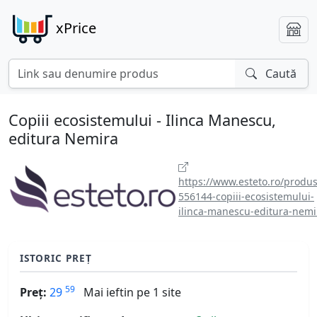
xPrice
Caută
Copiii ecosistemului - Ilinca Manescu,
editura Nemira
https://www.esteto.ro/produs
556144-copiii-ecosistemului-
ilinca-manescu-editura-nemi
ISTORIC PREȚ
59
Preț:
29
Mai ieftin pe 1 site