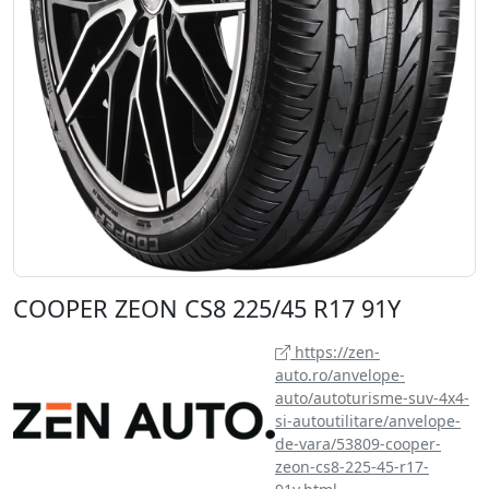
COOPER ZEON CS8 225/45 R17 91Y
https://zen-
auto.ro/anvelope-
auto/autoturisme-suv-4x4-
si-autoutilitare/anvelope-
de-vara/53809-cooper-
zeon-cs8-225-45-r17-