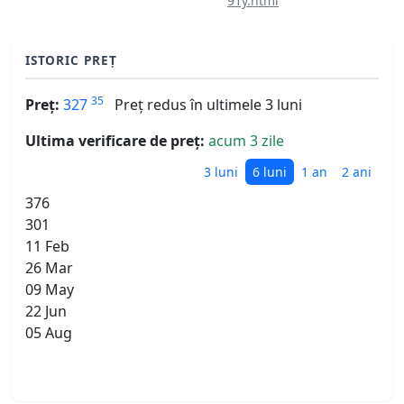
91y.html
ISTORIC PREȚ
35
Preț:
327
Preț redus în ultimele 3 luni
Ultima verificare de preț:
acum 3 zile
3 luni
6 luni
1 an
2 ani
376
301
11 Feb
26 Mar
09 May
22 Jun
05 Aug