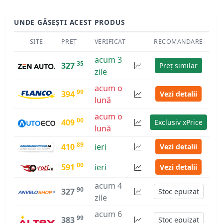
UNDE GĂSEȘTI ACEST PRODUS
SITE
PREȚ
VERIFICAT
RECOMANDARE
acum 3
35
327
Preț similar
zile
acum o
99
394
Vezi detalii
lună
acum o
00
409
Exclusiv xPrice
lună
89
410
ieri
Vezi detalii
00
591
ieri
Vezi detalii
acum 4
90
327
Stoc epuizat
zile
acum 6
99
383
Stoc epuizat