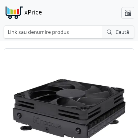
xPrice
Caută