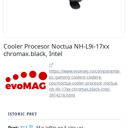
Cooler Procesor Noctua NH-L9i-17xx
chromax.black, Intel
https://www.evomag.ro/componente-
pc-gaming-coolere-coolere-
cpu/noctua-cooler-procesor-noctua-
nh-l9i-17xx-chromax.black-intel-
3914216.html
ISTORIC PREȚ
99
Preț:
311
Mai ieftin pe 5 site-uri