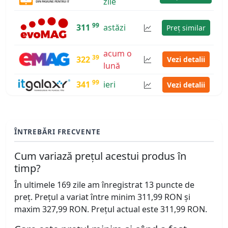
zile
99
311
astăzi
Preț similar
acum o
39
322
Vezi detalii
lună
99
341
ieri
Vezi detalii
ÎNTREBĂRI FRECVENTE
Cum variază prețul acestui produs în
timp?
În ultimele 169 zile am înregistrat 13 puncte de
preț. Prețul a variat între minim 311,99 RON și
maxim 327,99 RON. Prețul actual este 311,99 RON.