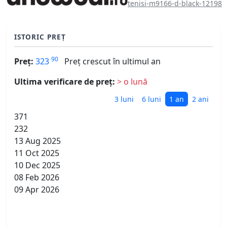
tenisi-m9166-d-black-12198
ISTORIC PREȚ
90
Preț:
323
Preț crescut în ultimul an
Ultima verificare de preț:
> o lună
3 luni
6 luni
1 an
2 ani
371
232
13 Aug 2025
11 Oct 2025
10 Dec 2025
08 Feb 2026
09 Apr 2026