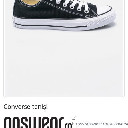
Converse teniși
https://answear.ro/p/convers