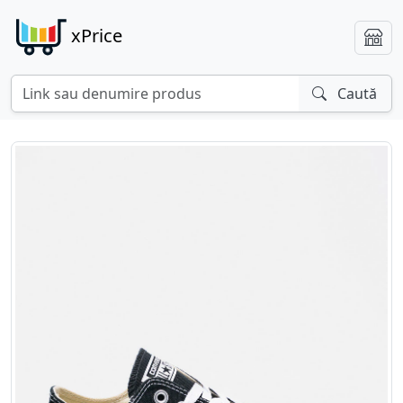
xPrice
Caută