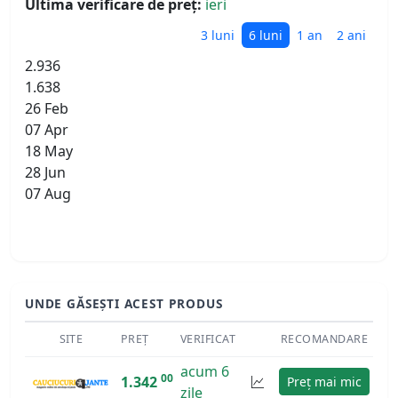
Ultima verificare de preț:
ieri
3 luni
6 luni
1 an
2 ani
2.936
1.638
26 Feb
07 Apr
18 May
28 Jun
07 Aug
UNDE GĂSEȘTI ACEST PRODUS
SITE
PREȚ
VERIFICAT
RECOMANDARE
acum 6
00
1.342
Preț mai mic
zile