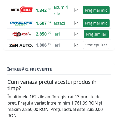
acum 4
00
1.342
Preț mai mic
zile
87
1.607
astăzi
Preț mai mic
00
2.850
ieri
Preț similar
19
1.806
ieri
Stoc epuizat
ÎNTREBĂRI FRECVENTE
Cum variază prețul acestui produs în
timp?
În ultimele 162 zile am înregistrat 13 puncte de
preț. Prețul a variat între minim 1.761,99 RON și
maxim 2.850,00 RON. Prețul actual este 2.850,00
RON.