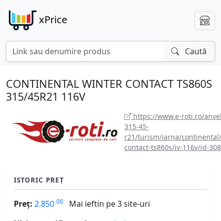
xPrice
Caută
CONTINENTAL WINTER CONTACT TS860S
315/45R21 116V
https://www.e-roti.ro/anve
315-45-
r21/turism/iarna/continental
contact-ts860s/iv-116v/id-30
ISTORIC PREȚ
00
Preț:
2.850
Mai ieftin pe 3 site-uri