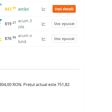
99
843
astăzi
Vezi detalii
acum 3
27
819
Stoc epuizat
zile
acum o
99
876
Stoc epuizat
lună
 804,00 RON. Prețul actual este 751,82