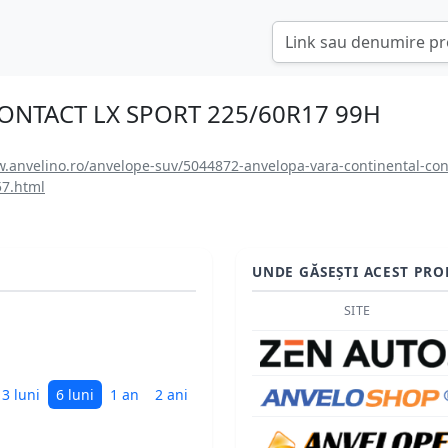
NTACT LX SPORT 225/60R17 99H
.anvelino.ro/anvelope-suv/5044872-anvelopa-vara-continental-cont
7.html
UNDE GĂSEȘTI ACEST PRO
SITE
3 luni
6 luni
1 an
2 ani