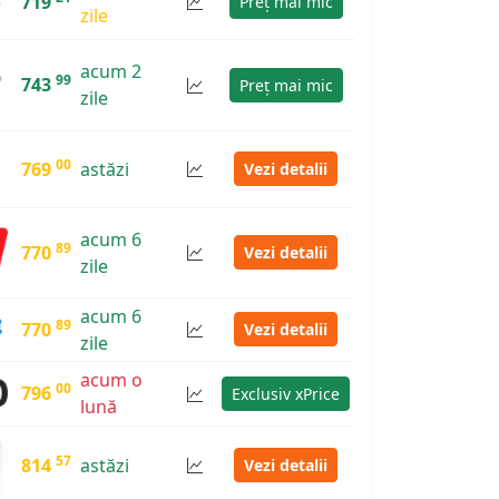
719
Preț mai mic
zile
acum 2
99
743
Preț mai mic
zile
00
769
astăzi
Vezi detalii
acum 6
89
770
Vezi detalii
zile
acum 6
89
770
Vezi detalii
zile
acum o
00
796
Exclusiv xPrice
lună
57
814
astăzi
Vezi detalii