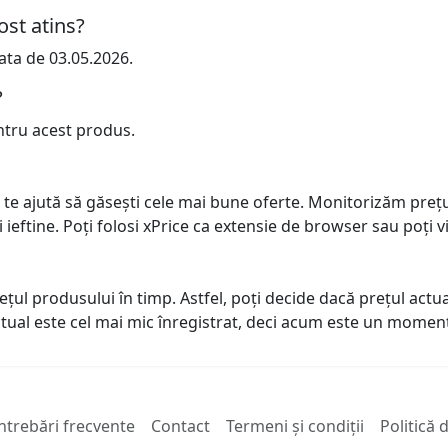
ost atins?
ata de 03.05.2026.
?
ntru acest produs.
 te ajută să găsești cele mai bune oferte. Monitorizăm preț
ai ieftine. Poți folosi xPrice ca extensie de browser sau poți vi
prețul produsului în timp. Astfel, poți decide dacă prețul ac
actual este cel mai mic înregistrat, deci acum este un mome
ntrebări frecvente
Contact
Termeni și condiții
Politică 