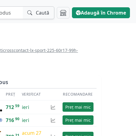
Caută
Adaugă în Chrome
icrosscontact-lx-sport-225-60r17-99h-
DUS
PREȚ
VERIFICAT
RECOMANDARE
59
712
ieri
Preț mai mic
90
716
ieri
Preț mai mic
acum 27
21