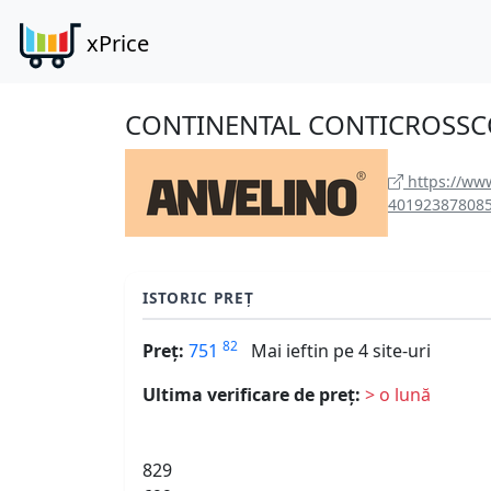
xPrice
CONTINENTAL CONTICROSSCO
https://www
401923878085
ISTORIC PREȚ
82
Preț:
751
Mai ieftin pe 4 site-uri
Ultima verificare de preț:
> o lună
829