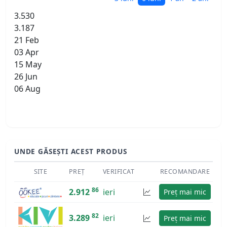
3.530
3.187
21 Feb
03 Apr
15 May
26 Jun
06 Aug
UNDE GĂSEȘTI ACEST PRODUS
SITE
PREȚ
VERIFICAT
RECOMANDARE
86
2.912
ieri
Preț mai mic
82
3.289
ieri
Preț mai mic