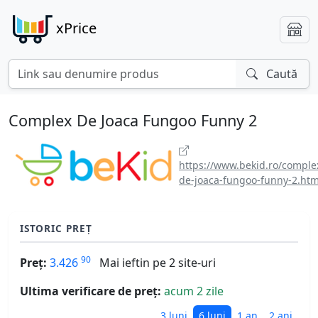
xPrice
Caută
Complex De Joaca Fungoo Funny 2
https://www.bekid.ro/comple
de-joaca-fungoo-funny-2.htm
ISTORIC PREȚ
90
Preț:
3.426
Mai ieftin pe 2 site-uri
Ultima verificare de preț:
acum 2 zile
3 luni
6 luni
1 an
2 ani