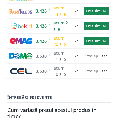
acum
90
3.426
Preț similar
14 zile
acum 2
90
3.426
Preț similar
zile
acum
90
3.426
Preț similar
20 zile
acum
00
3.630
Stoc epuizat
11 zile
acum
00
3.630
Stoc epuizat
10 zile
ÎNTREBĂRI FRECVENTE
Cum variază prețul acestui produs în
timp?