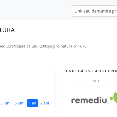
ATURA
ediu.ro/coada-calului-200cps-pro-natura-p11676
UNDE GĂSEȘTI ACEST PRO
SITE
3 luni
6 luni
1 an
2 ani