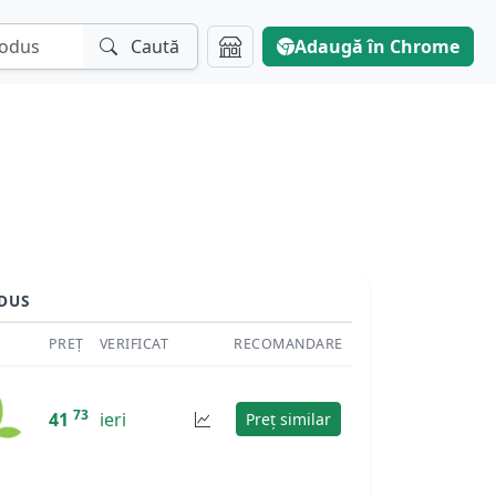
Caută
Adaugă în Chrome
DUS
PREȚ
VERIFICAT
RECOMANDARE
73
41
ieri
Preț similar