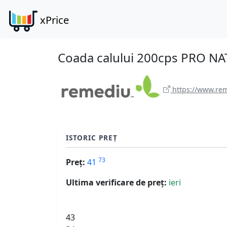
xPrice
Coada calului 200cps PRO N
https://www.rem
ISTORIC PREȚ
73
Preț:
41
Ultima verificare de preț:
ieri
43