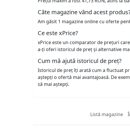
Prețul maxim a fost 41,73 RON, atins la da
Câte magazine vând acest produs
Am găsit 1 magazine online cu oferte pen
Ce este xPrice?
xPrice este un comparator de prețuri care
a-ți oferi istoricul de preț și alternative m
Cum mă ajută istoricul de preț?
Istoricul de preț îți arată cum a fluctuat 
aștepți o ofertă mai avantajoasă. De exem
să mai aștepți.
Listă magazine
Î