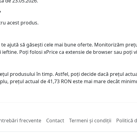
ta de 23.05.2026.
?
tru acest produs.
 te ajută să găsești cele mai bune oferte. Monitorizăm preț
ai ieftine. Poți folosi xPrice ca extensie de browser sau poți vi
prețul produsului în timp. Astfel, poți decide dacă prețul ac
plu, prețul actual de 41,73 RON este mai mare decât minimu
ntrebări frecvente
Contact
Termeni și condiții
Politică 