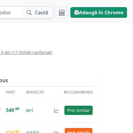
Caută
Adaugă în Chrome
15-40-r17-50346-ranforsat/
DUS
PREȚ
VERIFICAT
RECOMANDARE
99
549
ieri
Preț similar
00
724
astăzi
Vezi detalii