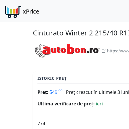
xPrice
Cinturato Winter 2 215/40 R1
https://www
ISTORIC PREȚ
99
Preț:
549
Preț crescut în ultimele 3 lun
Ultima verificare de preț:
ieri
774