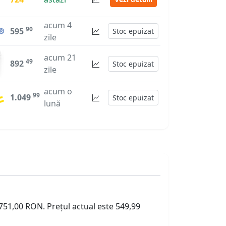
acum 4
90
595
Stoc epuizat
zile
acum 21
49
892
Stoc epuizat
zile
acum o
99
1.049
Stoc epuizat
lună
 751,00 RON. Prețul actual este 549,99