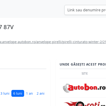
7 87V
.anvelope-autobon.ro/anvelope-pirelli/pirelli-cinturato-winter-2/2
UNDE GĂSEȘTI ACEST PRO
SITE
i
3 luni
6 luni
1 an
2 ani