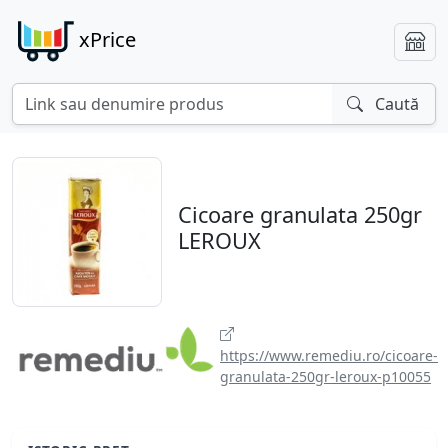
xPrice
Caută
Cicoare granulata 250gr
LEROUX
https://www.remediu.ro/cicoare-
granulata-250gr-leroux-p10055