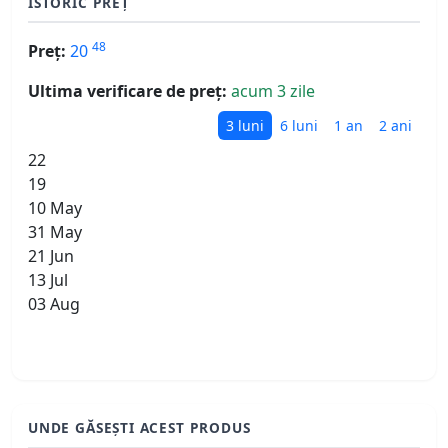
ISTORIC PREȚ
48
Preț:
20
Ultima verificare de preț:
acum 3 zile
3 luni
6 luni
1 an
2 ani
22
19
10 May
31 May
21 Jun
13 Jul
03 Aug
UNDE GĂSEȘTI ACEST PRODUS