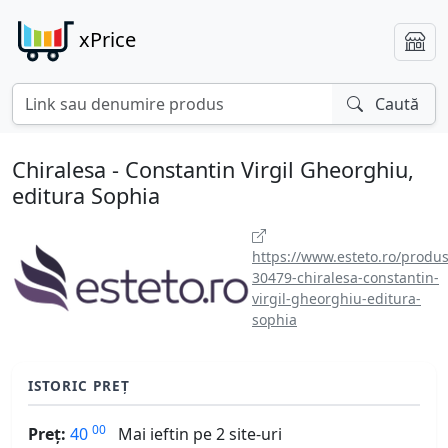
xPrice
Caută
Chiralesa - Constantin Virgil Gheorghiu,
editura Sophia
https://www.esteto.ro/produs
30479-chiralesa-constantin-
virgil-gheorghiu-editura-
sophia
ISTORIC PREȚ
00
Preț:
40
Mai ieftin pe 2 site-uri