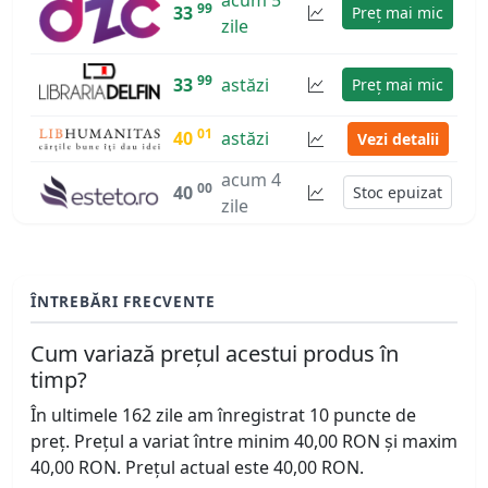
99
33
Preț mai mic
zile
99
33
astăzi
Preț mai mic
01
40
astăzi
Vezi detalii
acum 4
00
40
Stoc epuizat
zile
ÎNTREBĂRI FRECVENTE
Cum variază prețul acestui produs în
timp?
În ultimele 162 zile am înregistrat 10 puncte de
preț. Prețul a variat între minim 40,00 RON și maxim
40,00 RON. Prețul actual este 40,00 RON.