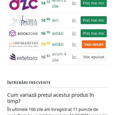
73
14
Preț mai mic
zile
80
14
ieri
Preț mai mic
10
16
astăzi
Preț mai mic
90
19
astăzi
Vezi detalii
acum 4
83
16
Stoc epuizat
zile
ÎNTREBĂRI FRECVENTE
Cum variază prețul acestui produs în
timp?
În ultimele 166 zile am înregistrat 11 puncte de