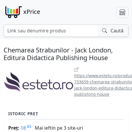
xPrice
Caută
Chemarea Strabunilor - Jack London,
Editura Didactica Publishing House
https://www.esteto.ro/produs
733659-chemarea-strabunilo
jack-london-editura-didactic
publishing-house
ISTORIC PREȚ
83
Preț:
16
Mai ieftin pe 3 site-uri