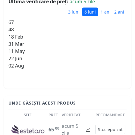
Ultima verificare de preț:
acum 5 zile
3 luni
6 luni
1 an
2 ani
67
48
18 Feb
31 Mar
11 May
22 Jun
02 Aug
UNDE GĂSEȘTI ACEST PRODUS
SITE
PREȚ
VERIFICAT
RECOMANDARE
acum 5
00
65
Stoc epuizat
zile