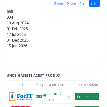
3 luni
6 luni
1 an
2 ani
658
334
19 Aug 2024
01 Feb 2025
17 Jul 2025
31 Dec 2025
15 Jun 2026
UNDE GĂSEȘTI ACEST PRODUS
SITE
PREȚ
VERIFICAT
RECOMANDARE
acum 7
69
298
Preț mai mic
zile