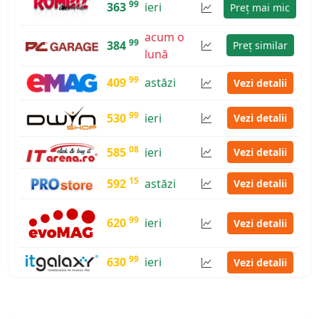
99
363
ieri
Preț mai mic
acum o
99
384
Preț similar
lună
99
409
astăzi
Vezi detalii
99
530
ieri
Vezi detalii
08
585
ieri
Vezi detalii
15
592
astăzi
Vezi detalii
99
620
ieri
Vezi detalii
99
630
ieri
Vezi detalii