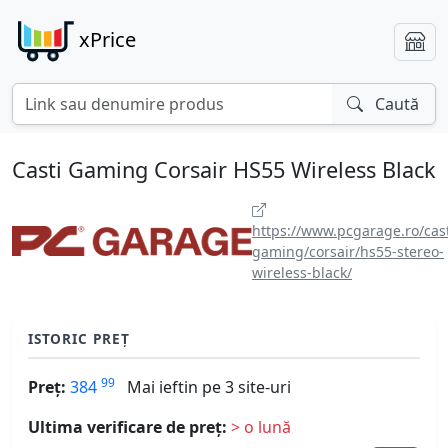
xPrice
Caută
Casti Gaming Corsair HS55 Wireless Black
https://www.pcgarage.ro/cast
gaming/corsair/hs55-stereo-
wireless-black/
ISTORIC PREȚ
99
Preț:
384
Mai ieftin pe 3 site-uri
Ultima verificare de preț:
> o lună