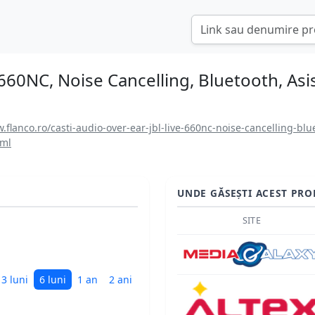
660NC, Noise Cancelling, Bluetooth, Asis
.flanco.ro/casti-audio-over-ear-jbl-live-660nc-noise-cancelling-blue
tml
UNDE GĂSEȘTI ACEST PRO
SITE
3 luni
6 luni
1 an
2 ani