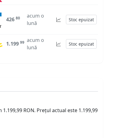
acum o
80
426
Stoc epuizat
lună
acum o
99
1.199
Stoc epuizat
lună
m 1.199,99 RON. Prețul actual este 1.199,99