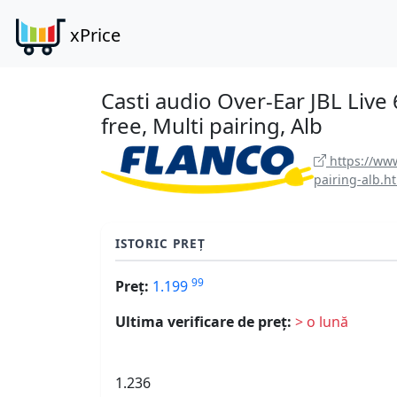
xPrice
Casti audio Over-Ear JBL Live 
free, Multi pairing, Alb
https://www
pairing-alb.h
ISTORIC PREȚ
99
Preț:
1.199
Ultima verificare de preț:
> o lună
1.236