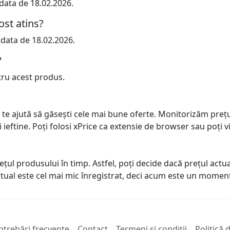
 data de 18.02.2026.
ost atins?
 data de 18.02.2026.
?
tru acest produs.
 te ajută să găsești cele mai bune oferte. Monitorizăm preț
ai ieftine. Poți folosi xPrice ca extensie de browser sau poți vi
prețul produsului în timp. Astfel, poți decide dacă prețul ac
actual este cel mai mic înregistrat, deci acum este un mome
ntrebări frecvente
Contact
Termeni și condiții
Politică 