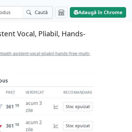
Caută
Adaugă în Chrome
tent Vocal, Pliabil, Hands-
tooth-asistent-vocal-pliabil-hands-free-multi-
DUS
PREȚ
VERIFICAT
RECOMANDARE
acum 3
10
361
Stoc epuizat
zile
acum 2
10
361
Stoc epuizat
zile