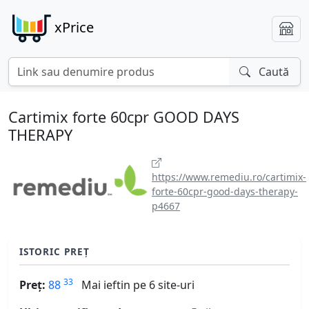
xPrice
Caută
Cartimix forte 60cpr GOOD DAYS
THERAPY
https://www.remediu.ro/cartimix-
forte-60cpr-good-days-therapy-
p4667
ISTORIC PREȚ
33
Preț:
88
Mai ieftin pe 6 site-uri