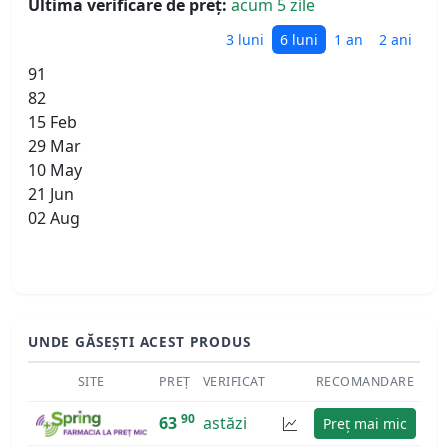
Ultima verificare de preț:
acum 5 zile
3 luni
6 luni
1 an
2 ani
91
82
15 Feb
29 Mar
10 May
21 Jun
02 Aug
UNDE GĂSEȘTI ACEST PRODUS
SITE
PREȚ
VERIFICAT
RECOMANDARE
90
63
astăzi
Preț mai mic