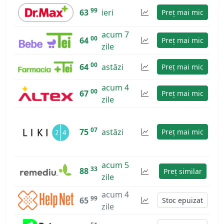
99
63
ieri
Preț mai mic
acum 7
00
64
Preț mai mic
zile
00
64
astăzi
Preț mai mic
acum 4
00
67
Preț mai mic
zile
07
75
astăzi
Preț mai mic
acum 5
33
88
Preț similar
zile
acum 4
99
65
Stoc epuizat
zile