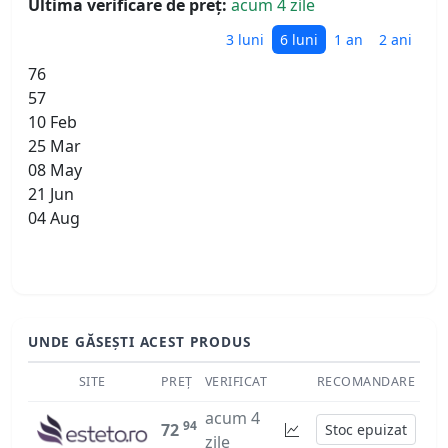
Ultima verificare de preț:
acum 4 zile
3 luni
6 luni
1 an
2 ani
76
57
10 Feb
25 Mar
08 May
21 Jun
04 Aug
UNDE GĂSEȘTI ACEST PRODUS
SITE
PREȚ
VERIFICAT
RECOMANDARE
acum 4
94
72
Stoc epuizat
zile