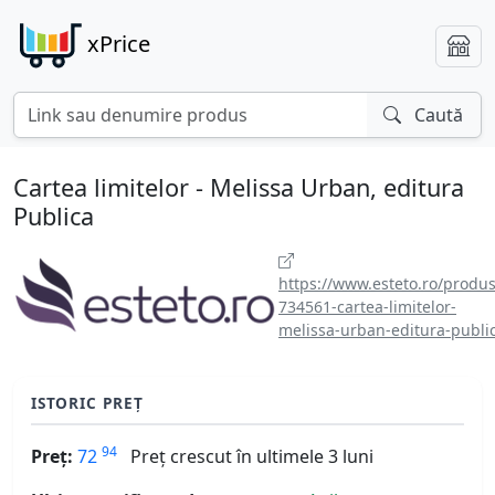
xPrice
Caută
Cartea limitelor - Melissa Urban, editura
Publica
https://www.esteto.ro/produs
734561-cartea-limitelor-
melissa-urban-editura-publi
ISTORIC PREȚ
94
Preț:
72
Preț crescut în ultimele 3 luni