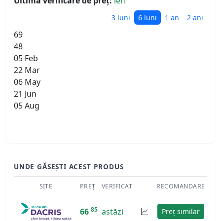
Ultima verificare de preț:
ieri
3 luni
6 luni
1 an
2 ani
69
48
05 Feb
22 Mar
06 May
21 Jun
05 Aug
UNDE GĂSEȘTI ACEST PRODUS
SITE
PREȚ
VERIFICAT
RECOMANDARE
85
66
astăzi
Preț similar