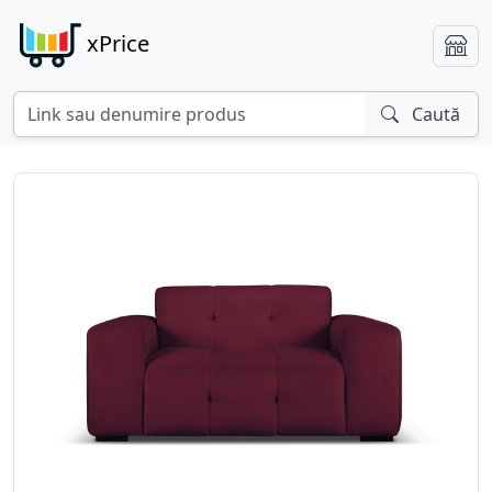
xPrice
Caută