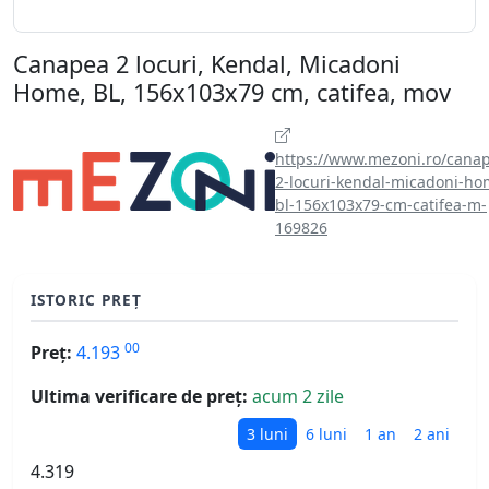
Canapea 2 locuri, Kendal, Micadoni
Home, BL, 156x103x79 cm, catifea, mov
https://www.mezoni.ro/cana
2-locuri-kendal-micadoni-ho
bl-156x103x79-cm-catifea-m-
169826
ISTORIC PREȚ
00
Preț:
4.193
Ultima verificare de preț:
acum 2 zile
3 luni
6 luni
1 an
2 ani
4.319