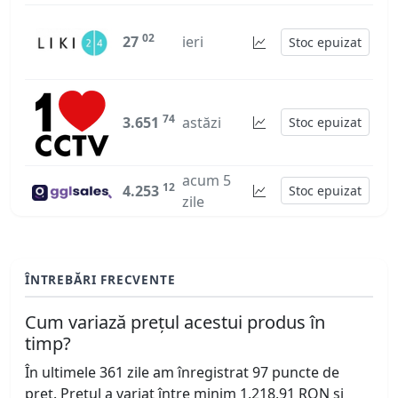
02
27
ieri
Stoc epuizat
74
3.651
astăzi
Stoc epuizat
acum 5
12
4.253
Stoc epuizat
zile
ÎNTREBĂRI FRECVENTE
Cum variază prețul acestui produs în
timp?
În ultimele 361 zile am înregistrat 97 puncte de
preț. Prețul a variat între minim 1.218,91 RON și