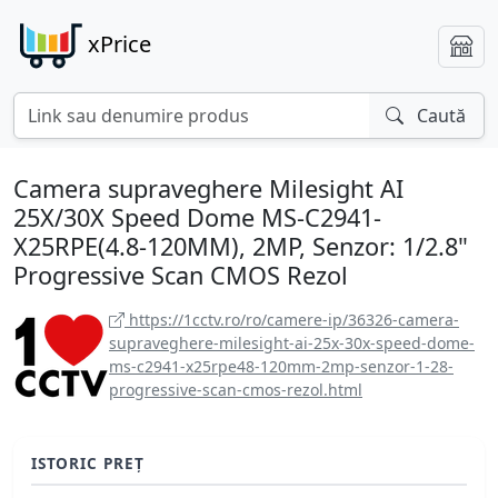
xPrice
Caută
Camera supraveghere Milesight AI
25X/30X Speed Dome MS-C2941-
X25RPE(4.8-120MM), 2MP, Senzor: 1/2.8"
Progressive Scan CMOS Rezol
https://1cctv.ro/ro/camere-ip/36326-camera-
supraveghere-milesight-ai-25x-30x-speed-dome-
ms-c2941-x25rpe48-120mm-2mp-senzor-1-28-
progressive-scan-cmos-rezol.html
ISTORIC PREȚ