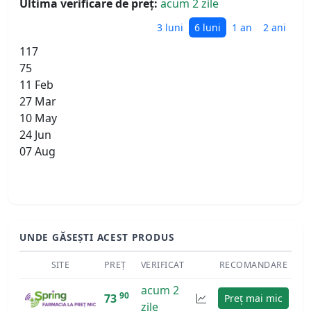
Ultima verificare de preț:
acum 2 zile
3 luni
6 luni
1 an
2 ani
117
75
11 Feb
27 Mar
10 May
24 Jun
07 Aug
UNDE GĂSEȘTI ACEST PRODUS
SITE
PREȚ
VERIFICAT
RECOMANDARE
acum 2
90
73
Preț mai mic
zile