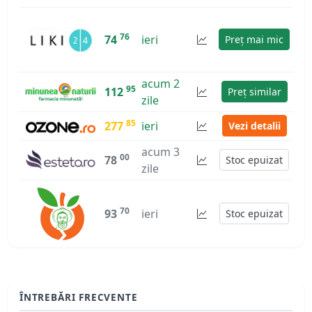
76
74
ieri
Preț mai mic
acum 2
95
112
Preț similar
zile
85
277
ieri
Vezi detalii
acum 3
00
78
Stoc epuizat
zile
70
93
ieri
Stoc epuizat
ÎNTREBĂRI FRECVENTE