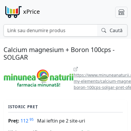
xPrice
Caută
Calcium magnesium + Boron 100cps -
SOLGAR
https://www.minuneanaturii.
my-elements/calcium-magne
boron-100cps-solgar-pret-ofe
ISTORIC PREȚ
95
Preț:
112
Mai ieftin pe 2 site-uri