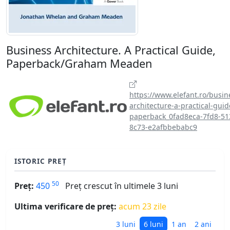
Business Architecture. A Practical Guide,
Paperback/Graham Meaden
https://www.elefant.ro/busin
architecture-a-practical-guid
paperback_0fad8eca-7fd8-51
8c73-e2afbbebabc9
ISTORIC PREȚ
50
Preț:
450
Preț crescut în ultimele 3 luni
Ultima verificare de preț:
acum 23 zile
3 luni
6 luni
1 an
2 ani