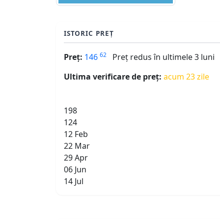
ISTORIC PREȚ
62
Preț:
146
Preț redus în ultimele 3 luni
Ultima verificare de preț:
acum 23 zile
198
124
12 Feb
22 Mar
29 Apr
06 Jun
14 Jul