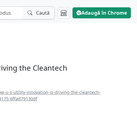
Caută
Adaugă în Chrome
riving the Cleantech
-u-s-utility-innovation-is-driving-the-cleantech-
8175-6ffad79130df