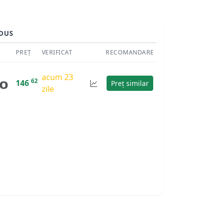
DUS
PREȚ
VERIFICAT
RECOMANDARE
acum 23
62
146
Preț similar
zile