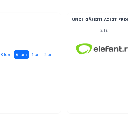
UNDE GĂSEȘTI ACEST PRO
SITE
3 luni
6 luni
1 an
2 ani