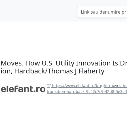
 Moves. How U.S. Utility Innovation Is D
tion, Hardback/Thomas J Flaherty
https://www.elefant.ro/bright-moves-how
transition-hardback_9c42c7c9-42d8-5e3c-