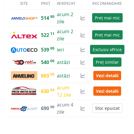
SITE
PREȚ
VERIFICAT
RECOMANDARE
acum 2
90
514
Preț mai mic
zile
acum 2
11
522
Preț mai mic
zile
00
539
ieri
Exclusiv xPrice
00
540
astăzi
Preț similar
95
603
astăzi
Vezi detalii
acum
64
630
Vezi detalii
12 zile
acum 4
90
690
Stoc epuizat
zile