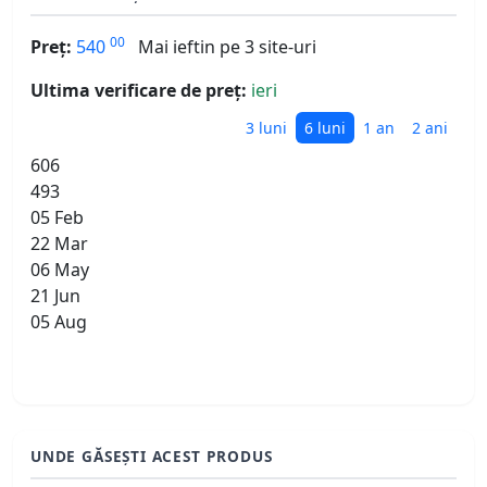
00
Preț:
540
Mai ieftin pe 3 site-uri
Ultima verificare de preț:
ieri
3 luni
6 luni
1 an
2 ani
606
493
05 Feb
22 Mar
06 May
21 Jun
05 Aug
UNDE GĂSEȘTI ACEST PRODUS