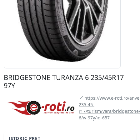
BRIDGESTONE TURANZA 6 235/45R17
97Y
https://www.e-roti.ro/anve
235-45-
r17/turism/vara/bridgestone
6/iv-97y/id-657
ISTORIC PREȚ