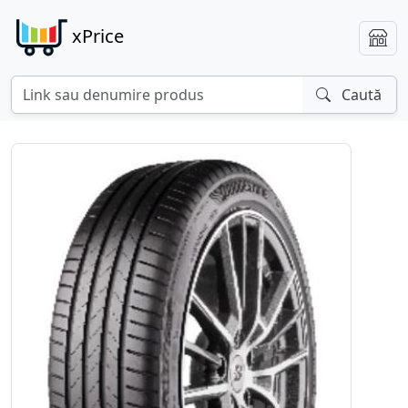
xPrice
Caută