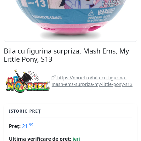
Bila cu figurina surpriza, Mash Ems, My
Little Pony, S13
https://noriel.ro/bila-cu-figurina-
mash-ems-surpriza-my-little-pony-s13
ISTORIC PREȚ
99
Preț:
21
Ultima verificare de preț:
ieri