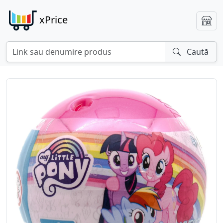
xPrice
Caută