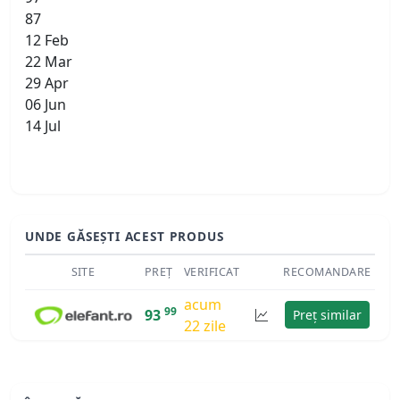
87
12 Feb
22 Mar
29 Apr
06 Jun
14 Jul
UNDE GĂSEȘTI ACEST PRODUS
SITE
PREȚ
VERIFICAT
RECOMANDARE
acum
99
93
Preț similar
22 zile