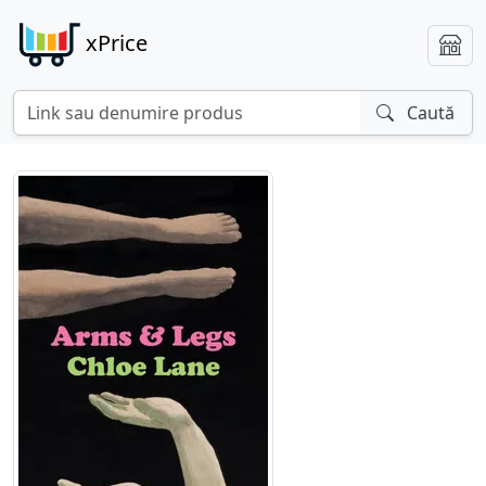
xPrice
Caută