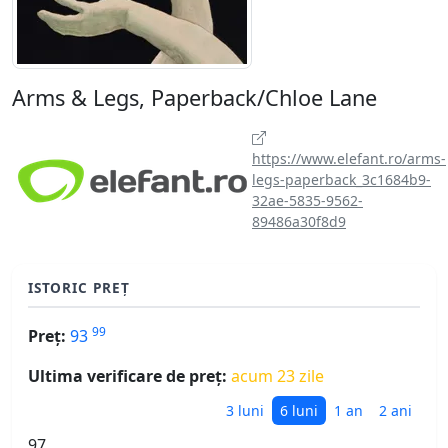
Arms & Legs, Paperback/Chloe Lane
https://www.elefant.ro/arms-
legs-paperback_3c1684b9-
32ae-5835-9562-
89486a30f8d9
ISTORIC PREȚ
99
Preț:
93
Ultima verificare de preț:
acum 23 zile
3 luni
6 luni
1 an
2 ani
97