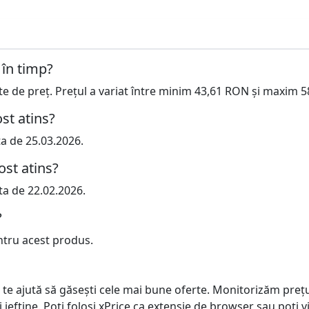
 în timp?
cte de preț. Prețul a variat între minim 43,61 RON și maxim 
st atins?
ta de 25.03.2026.
ost atins?
ta de 22.02.2026.
?
ntru acest produs.
 te ajută să găsești cele mai bune oferte. Monitorizăm preț
ai ieftine. Poți folosi xPrice ca extensie de browser sau poți vi