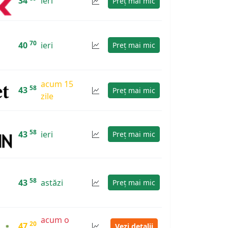
34
ieri
Preț mai mic
70
40
ieri
Preț mai mic
acum 15
58
43
Preț mai mic
zile
58
43
ieri
Preț mai mic
58
43
astăzi
Preț mai mic
acum o
20
47
Vezi detalii