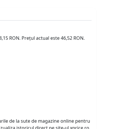
58,15 RON. Prețul actual este 46,52 RON.
urile de la sute de magazine online pentru
zualiza istoricul direct pe site-ul xprice.ro.