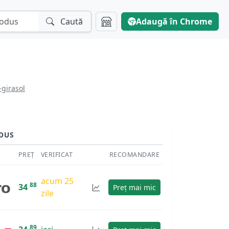
Caută
Adaugă în Chrome
girasol
DUS
PREȚ
VERIFICAT
RECOMANDARE
acum 25
88
34
Preț mai mic
zile
89