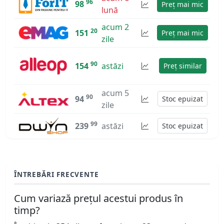
96
98
Preț mai mic
lună
acum 2
20
151
Preț mai mic
zile
90
154
astăzi
Preț similar
acum 5
90
94
Stoc epuizat
zile
99
239
astăzi
Stoc epuizat
ÎNTREBĂRI FRECVENTE
Cum variază prețul acestui produs în
timp?