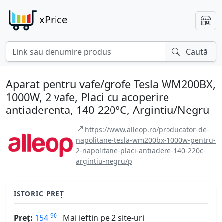
xPrice
Caută
Aparat pentru vafe/grofe Tesla WM200BX,
1000W, 2 vafe, Placi cu acoperire
antiaderenta, 140-220°C, Argintiu/Negru
https://www.alleop.ro/producator-de-
napolitane-tesla-wm200bx-1000w-pentru-
2-napolitane-placi-antiadere-140-220c-
argintiu-negru/p
ISTORIC PREȚ
90
Preț:
154
Mai ieftin pe 2 site-uri