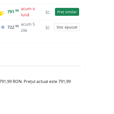
acum o
99
791
Preț similar
lună
acum 5
90
722
Stoc epuizat
zile
 791,99 RON. Prețul actual este 791,99