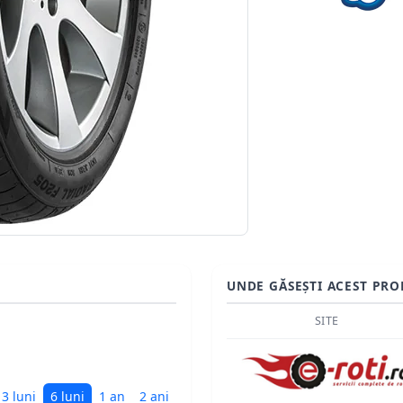
UNDE GĂSEȘTI ACEST PRO
SITE
3 luni
6 luni
1 an
2 ani