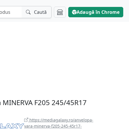
Caută
Adaugă în Chrome
a MINERVA F205 245/45R17
https://mediagalaxy.ro/anvelopa-
vara-minerva-f205-245-45r17-