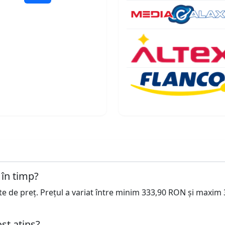
 în timp?
cte de preț. Prețul a variat între minim 333,90 RON și maxim
st atins?