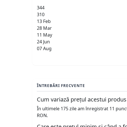
344
310
13 Feb
28 Mar
11 May
24 Jun
07 Aug
ÎNTREBĂRI FRECVENTE
Cum variază prețul acestui produs
În ultimele 175 zile am înregistrat 11 pun
RON.
Care este prețul minim și când a fo