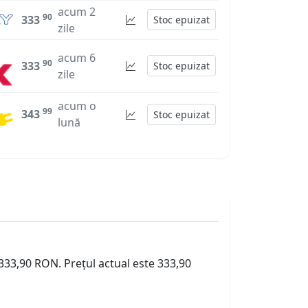
acum 2
90
333
Stoc epuizat
zile
acum 6
90
333
Stoc epuizat
zile
acum o
99
343
Stoc epuizat
lună
 333,90 RON. Prețul actual este 333,90