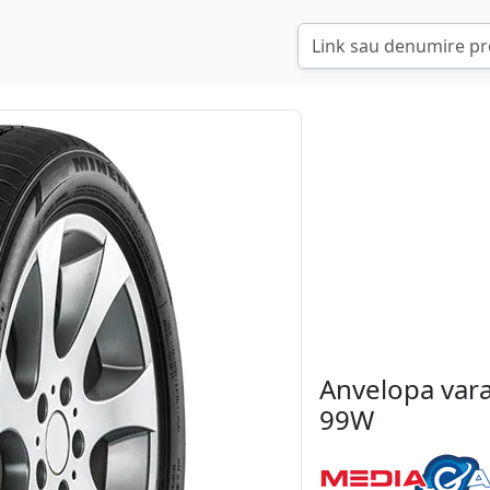
Anvelopa var
99W