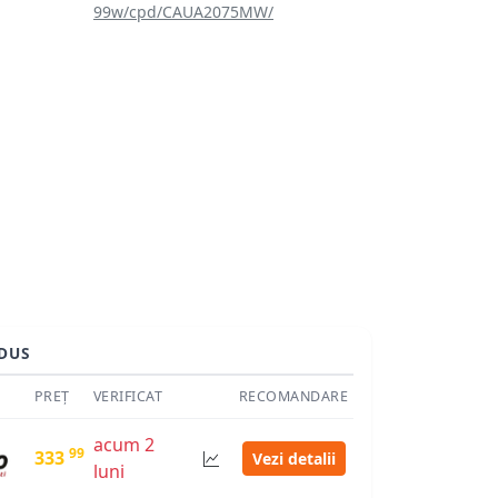
99w/cpd/CAUA2075MW/
DUS
PREȚ
VERIFICAT
RECOMANDARE
acum 2
99
333
Vezi detalii
luni