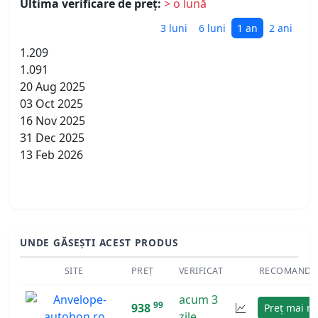
Ultima verificare de preț:
> o lună
3 luni
6 luni
1 an
2 ani
1.209
1.091
20 Aug 2025
03 Oct 2025
16 Nov 2025
31 Dec 2025
13 Feb 2026
UNDE GĂSEȘTI ACEST PRODUS
SITE
PREȚ
VERIFICAT
RECOMANDA
acum 3
99
938
Preț mai m
zile