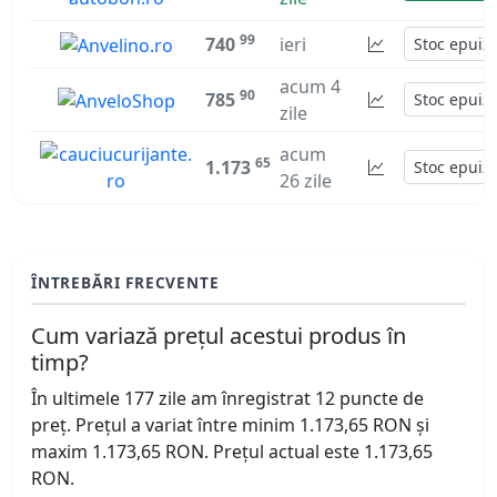
99
740
ieri
Stoc epuiz
acum 4
90
785
Stoc epuiz
zile
acum
65
1.173
Stoc epuiz
26 zile
ÎNTREBĂRI FRECVENTE
Cum variază prețul acestui produs în
timp?
În ultimele 177 zile am înregistrat 12 puncte de
preț. Prețul a variat între minim 1.173,65 RON și
maxim 1.173,65 RON. Prețul actual este 1.173,65
RON.