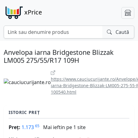
xPrice
Caută
Anvelopa iarna Bridgestone Blizzak
LM005 275/55/R17 109H
https://www.cauciucurijante.ro/Anvelope/
iarna-Bridgestone-Blizzak-LM005-275-55-
100540.html
ISTORIC PREȚ
65
Preț:
1.173
Mai ieftin pe 1 site