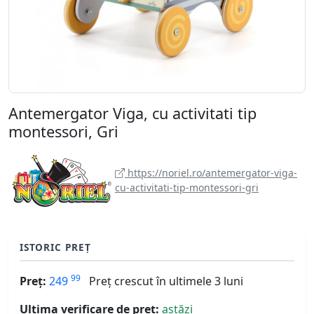
Antemergator Viga, cu activitati tip
montessori, Gri
https://noriel.ro/antemergator-viga-
cu-activitati-tip-montessori-gri
ISTORIC PREȚ
99
Preț:
249
Preț crescut în ultimele 3 luni
Ultima verificare de preț:
astăzi