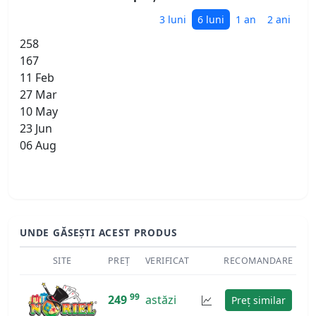
3 luni
6 luni
1 an
2 ani
258
167
11 Feb
27 Mar
10 May
23 Jun
06 Aug
UNDE GĂSEȘTI ACEST PRODUS
SITE
PREȚ
VERIFICAT
RECOMANDARE
99
249
astăzi
Preț similar