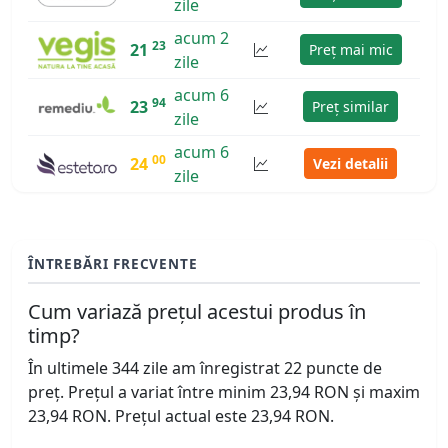
zile
acum 2
23
21
Preț mai mic
zile
acum 6
94
23
Preț similar
zile
acum 6
00
24
Vezi detalii
zile
ÎNTREBĂRI FRECVENTE
Cum variază prețul acestui produs în
timp?
În ultimele 344 zile am înregistrat 22 puncte de
preț. Prețul a variat între minim 23,94 RON și maxim
23,94 RON. Prețul actual este 23,94 RON.