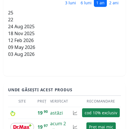
3 luni
6 luni
1 an
2 ani
25
22
24 Aug 2025
18 Nov 2025
12 Feb 2026
09 May 2026
03 Aug 2026
UNDE GĂSEȘTI ACEST PRODUS
SITE
PREȚ
VERIFICAT
RECOMANDARE
90
19
astăzi
cod 10% exclusiv
acum 2
97
19
Preț mai mic