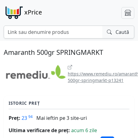
xPrice
Caută
Amaranth 500gr SPRINGMARKT
https://www.remediu.ro/amarant
500gr-springmarkt-p13241
ISTORIC PREȚ
94
Preț:
23
Mai ieftin pe 3 site-uri
Ultima verificare de preț:
acum 6 zile