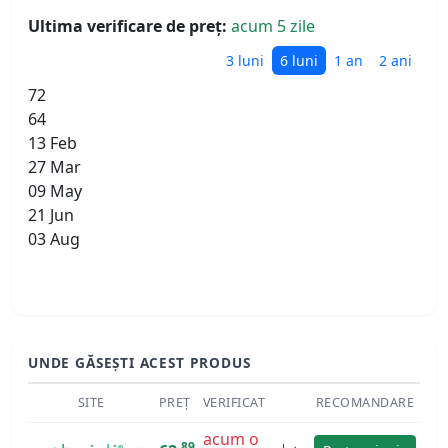
Ultima verificare de preț:
acum 5 zile
3 luni
6 luni
1 an
2 ani
72
64
13 Feb
27 Mar
09 May
21 Jun
03 Aug
UNDE GĂSEȘTI ACEST PRODUS
SITE
PREȚ
VERIFICAT
RECOMANDARE
acum o
89