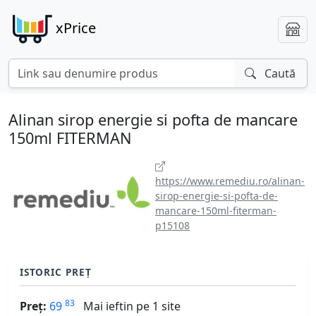
xPrice
Caută
Alinan sirop energie si pofta de mancare
150ml FITERMAN
https://www.remediu.ro/alinan-
sirop-energie-si-pofta-de-
mancare-150ml-fiterman-
p15108
ISTORIC PREȚ
83
Preț:
69
Mai ieftin pe 1 site