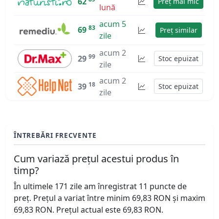
62
Preț mai mic
lună
acum 5
83
69
Preț similar
zile
acum 2
99
29
Stoc epuizat
zile
acum 2
18
39
Stoc epuizat
zile
ÎNTREBĂRI FRECVENTE
Cum variază prețul acestui produs în
timp?
În ultimele 171 zile am înregistrat 11 puncte de
preț. Prețul a variat între minim 69,83 RON și maxim
69,83 RON. Prețul actual este 69,83 RON.