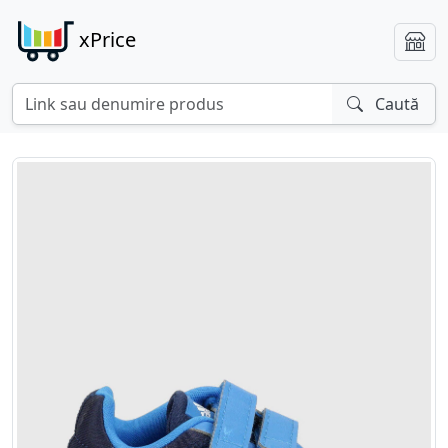
xPrice
Caută