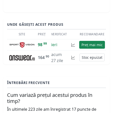
UNDE GĂSEȘTI ACEST PRODUS
SITE
PREȚ
VERIFICAT
RECOMANDARE
99
98
ieri
Preț mai mic
acum
90
164
Stoc epuizat
27 zile
ÎNTREBĂRI FRECVENTE
Cum variază prețul acestui produs în
timp?
În ultimele 223 zile am înregistrat 17 puncte de