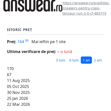
https://answear.ro/p/adidas-
sneakers-pentru-copii-
tensaur-run-2-0-cf-883719
ISTORIC PREȚ
90
Preț:
164
Mai ieftin pe 1 site
Ultima verificare de preț:
> o lună
3 luni
6 luni
1 an
2 ani
170
67
11 Aug 2025
05 Oct 2025
30 Nov 2025
25 Jan 2026
22 Mar 2026