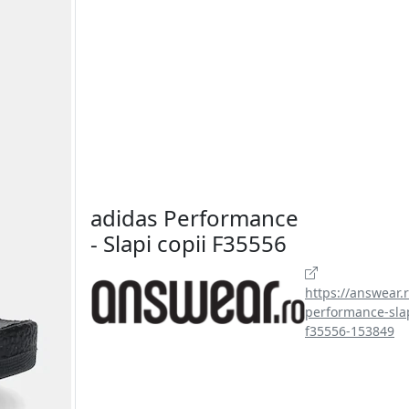
adidas Performance
- Slapi copii F35556
https://answear.
performance-slap
f35556-153849