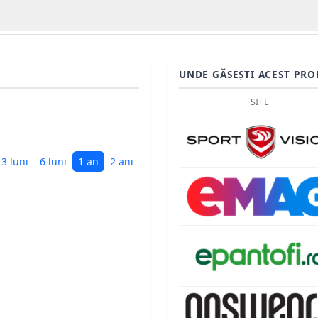
UNDE GĂSEȘTI ACEST PRO
SITE
3 luni
6 luni
1 an
2 ani