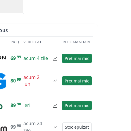
DUS
PREȚ
VERIFICAT
RECOMANDARE
99
69
acum 4 zile
Preț mai mic
acum 2
99
80
Preț mai mic
luni
90
89
ieri
Preț mai mic
acum 24
90
99
Stoc epuizat
zile