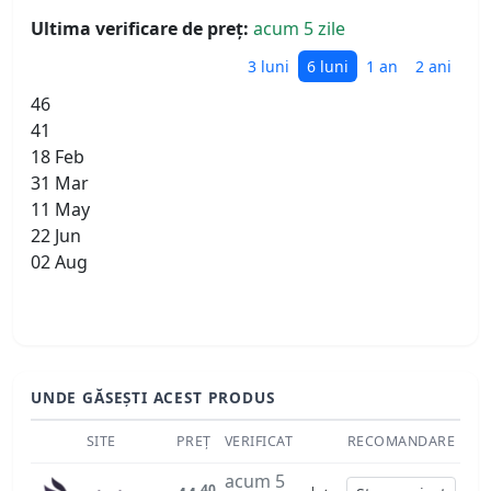
Ultima verificare de preț:
acum 5 zile
3 luni
6 luni
1 an
2 ani
46
41
18 Feb
31 Mar
11 May
22 Jun
02 Aug
UNDE GĂSEȘTI ACEST PRODUS
SITE
PREȚ
VERIFICAT
RECOMANDARE
acum 5
40