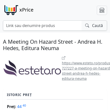
xPrice
Caută
A Meeting On Hazard Street - Andrea H.
Hedes, Editura Neuma
https://www.esteto.ro/produs
727227-a-meeting-on-hazard
street-andrea-h-hedes-
editura-neuma
ISTORIC PREȚ
40
Preț:
44