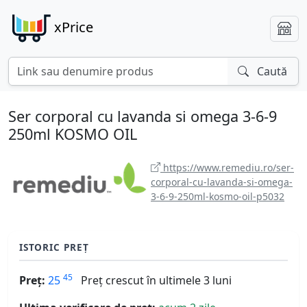
xPrice
Caută
Ser corporal cu lavanda si omega 3-6-9
250ml KOSMO OIL
https://www.remediu.ro/ser-
corporal-cu-lavanda-si-omega-
3-6-9-250ml-kosmo-oil-p5032
ISTORIC PREȚ
45
Preț:
25
Preț crescut în ultimele 3 luni