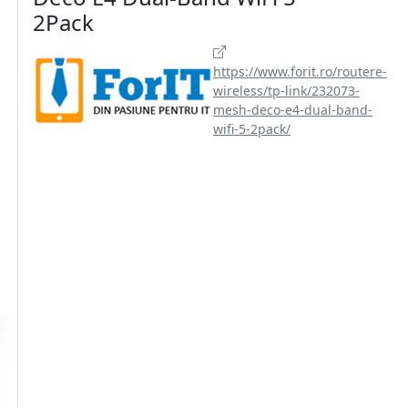
2Pack
https://www.forit.ro/routere-
wireless/tp-link/232073-
mesh-deco-e4-dual-band-
wifi-5-2pack/