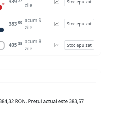
57
339
Stoc epuizat
zile
acum 9
00
383
Stoc epuizat
zile
acum 8
35
405
Stoc epuizat
zile
 384,32 RON. Prețul actual este 383,57