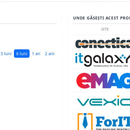
UNDE GĂSEȘTI ACEST PRO
SITE
3 luni
6 luni
1 an
2 ani