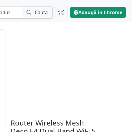
Caută
Adaugă în Chrome
Router Wireless Mesh
Deco E4 Dual-Band WiFi 5