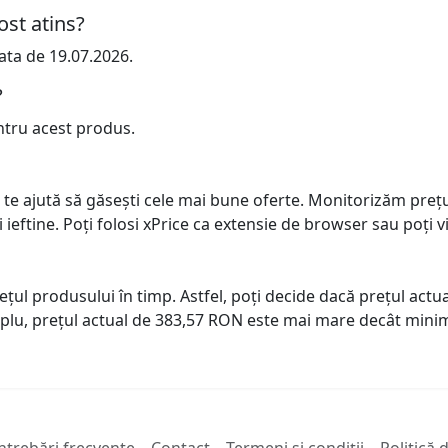
ost atins?
ata de 19.07.2026.
?
ntru acest produs.
 te ajută să găsești cele mai bune oferte. Monitorizăm preț
ai ieftine. Poți folosi xPrice ca extensie de browser sau poți vi
prețul produsului în timp. Astfel, poți decide dacă prețul ac
plu, prețul actual de 383,57 RON este mai mare decât minim
ntrebări frecvente
Contact
Termeni și condiții
Politică 