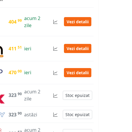
acum 2
99
404
Vezi detalii
zile
51
411
ieri
Vezi detalii
00
470
ieri
Vezi detalii
acum 2
90
323
Stoc epuizat
zile
90
323
astăzi
Stoc epuizat
acum 2