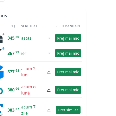
DUS
PREȚ
VERIFICAT
RECOMANDARE
50
345
astăzi
Preț mai mic
99
367
ieri
Preț mai mic
acum 2
98
377
Preț mai mic
luni
acum o
99
380
Preț mai mic
lună
acum 7
57
383
Preț similar
zile