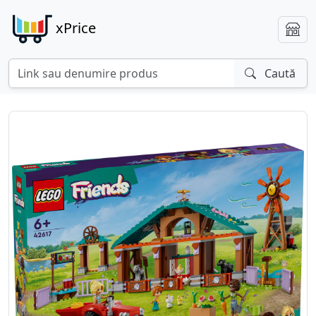
xPrice
Caută