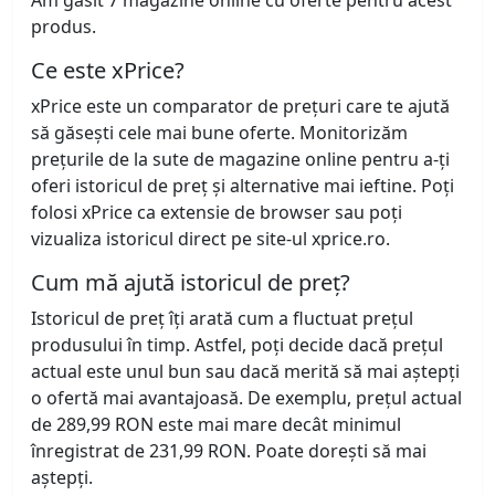
Am găsit 7 magazine online cu oferte pentru acest
produs.
Ce este xPrice?
xPrice este un comparator de prețuri care te ajută
să găsești cele mai bune oferte. Monitorizăm
prețurile de la sute de magazine online pentru a-ți
oferi istoricul de preț și alternative mai ieftine. Poți
folosi xPrice ca extensie de browser sau poți
vizualiza istoricul direct pe site-ul xprice.ro.
Cum mă ajută istoricul de preț?
Istoricul de preț îți arată cum a fluctuat prețul
produsului în timp. Astfel, poți decide dacă prețul
actual este unul bun sau dacă merită să mai aștepți
o ofertă mai avantajoasă. De exemplu, prețul actual
de 289,99 RON este mai mare decât minimul
înregistrat de 231,99 RON. Poate dorești să mai
aștepți.