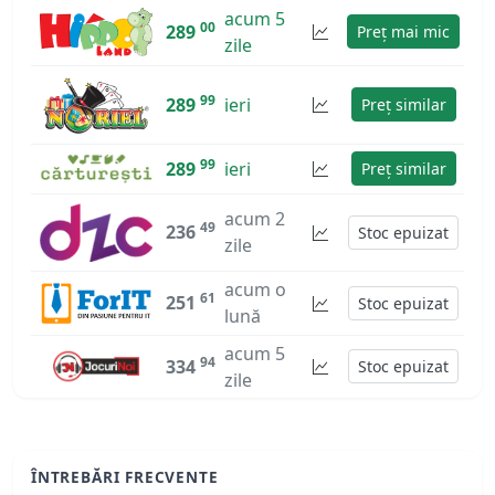
acum 5
00
289
Preț mai mic
zile
99
289
ieri
Preț similar
99
289
ieri
Preț similar
acum 2
49
236
Stoc epuizat
zile
acum o
61
251
Stoc epuizat
lună
acum 5
94
334
Stoc epuizat
zile
ÎNTREBĂRI FRECVENTE