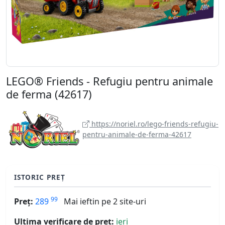
LEGO® Friends - Refugiu pentru animale
de ferma (42617)
https://noriel.ro/lego-friends-refugiu-
pentru-animale-de-ferma-42617
ISTORIC PREȚ
99
Preț:
289
Mai ieftin pe 2 site-uri
Ultima verificare de preț:
ieri