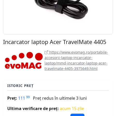
Incarcator laptop Acer TravelMate 4405
https://www.evomag.ro/portabile-
accesorii-laptop-incarcator-
laptop/mmd-incarcator-laptop-acer-
travelmate-4405-3975649.html
ISTORIC PREȚ
99
Preț:
111
Preț redus în ultimele 3 luni
Ultima verificare de preț:
acum 15 zile