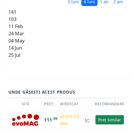
3 luni
6 luni
1 an
2 ani
141
103
11 Feb
24 Mar
04 May
14 Jun
25 Jul
UNDE GĂSEȘTI ACEST PRODUS
SITE
PREȚ
VERIFICAT
RECOMANDARE
acum 15
99
111
Preț similar
zile