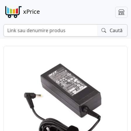
xPrice
Caută